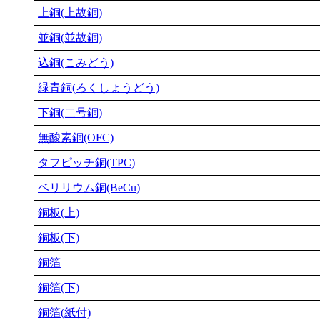
上銅(上故銅)
並銅(並故銅)
込銅(こみどう)
緑青銅(ろくしょうどう)
下銅(二号銅)
無酸素銅(OFC)
タフピッチ銅(TPC)
ベリリウム銅(BeCu)
銅板(上)
銅板(下)
銅箔
銅箔(下)
銅箔(紙付)