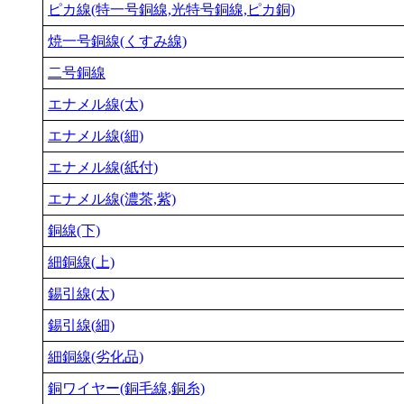
ピカ線(特一号銅線,光特号銅線,ピカ銅)
焼一号銅線(くすみ線)
二号銅線
エナメル線(太)
エナメル線(細)
エナメル線(紙付)
エナメル線(濃茶,紫)
銅線(下)
細銅線(上)
錫引線(太)
錫引線(細)
細銅線(劣化品)
銅ワイヤー(銅毛線,銅糸)