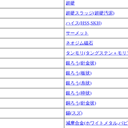
超硬
超硬スラッジ(超硬汚泥)
ハイス(HSS,SKH)
サーメット
ネオジム磁石
タンモリ(タングステン＋モリ
銀ろう(針金状)
銀ろう(板状)
銀ろう(糸状)
銀ろう(枠状)
銅ろう(針金状)
錫(スズ)
減摩合金(ホワイトメタル,バビ