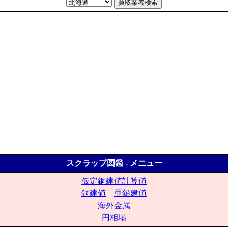
スクラップ図鑑 - メニュー
仮定銅建値計算値
銅建値
亜鉛建値
海外金属
円相場