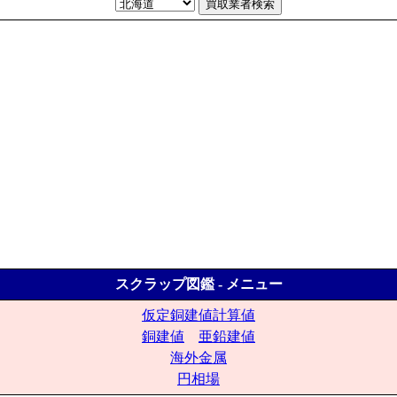
スクラップ図鑑 - メニュー
仮定銅建値計算値
銅建値
亜鉛建値
海外金属
円相場