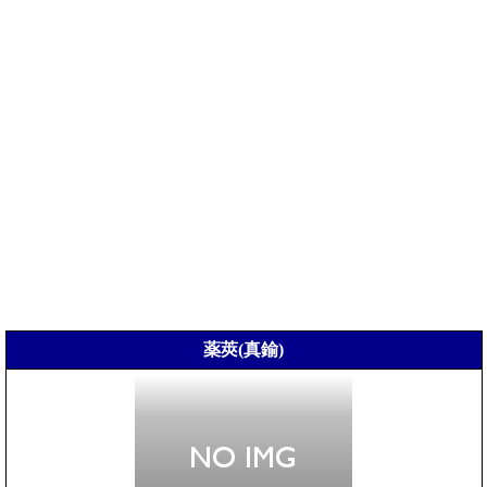
薬莢(真鍮)