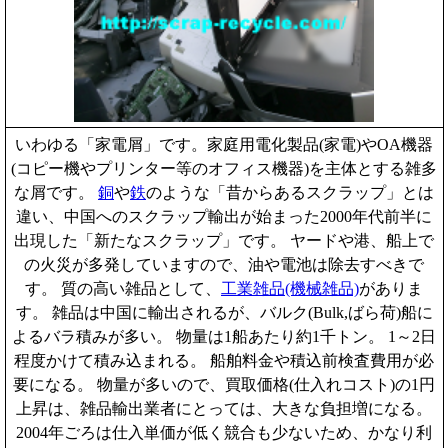
いわゆる「家電屑」です。家庭用電化製品(家電)やOA機器
(コピー機やプリンター等のオフィス機器)を主体とする雑多
な屑です。
銅
や
鉄
のような「昔からあるスクラップ」とは
違い、中国へのスクラップ輸出が始まった2000年代前半に
出現した「新たなスクラップ」です。 ヤードや港、船上で
の火災が多発していますので、油や電池は除去すべきで
す。 質の高い雑品として、
工業雑品(機械雑品)
がありま
す。 雑品は中国に輸出されるが、バルク(Bulk,ばら荷)船に
よるバラ積みが多い。 物量は1船あたり約1千トン。 1～2日
程度かけて積み込まれる。 船舶料金や積込前検査費用が必
要になる。 物量が多いので、買取価格(仕入れコスト)の1円
上昇は、雑品輸出業者にとっては、大きな負担増になる。
2004年ごろは仕入単価が低く競合も少ないため、かなり利