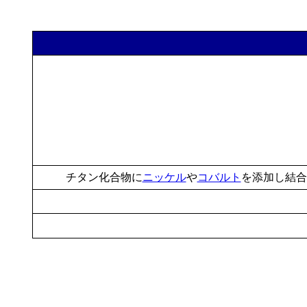
チタン化合物に
ニッケル
や
コバルト
を添加し結合