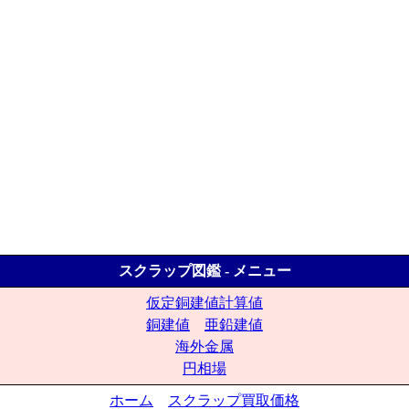
スクラップ図鑑 - メニュー
仮定銅建値計算値
銅建値
亜鉛建値
海外金属
円相場
ホーム
スクラップ買取価格