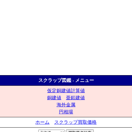
スクラップ図鑑 - メニュー
仮定銅建値計算値
銅建値
亜鉛建値
海外金属
円相場
ホーム
スクラップ買取価格