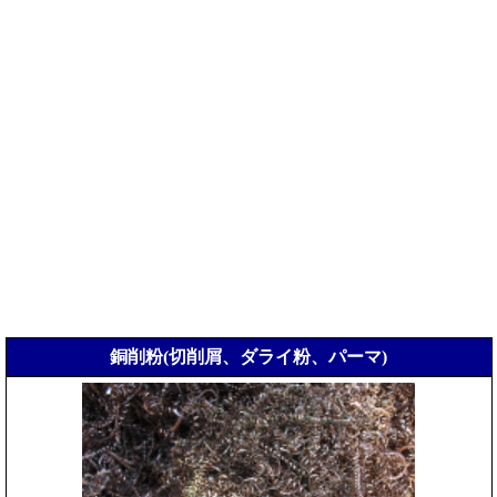
銅削粉(切削屑、ダライ粉、パーマ)