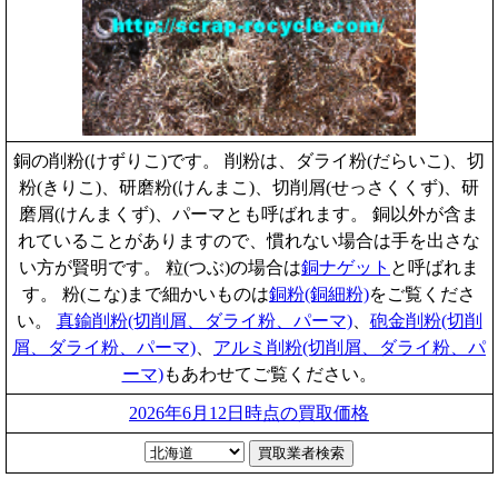
銅の削粉(けずりこ)です。 削粉は、ダライ粉(だらいこ)、切
粉(きりこ)、研磨粉(けんまこ)、切削屑(せっさくくず)、研
磨屑(けんまくず)、パーマとも呼ばれます。 銅以外が含ま
れていることがありますので、慣れない場合は手を出さな
い方が賢明です。 粒(つぶ)の場合は
銅ナゲット
と呼ばれま
す。 粉(こな)まで細かいものは
銅粉(銅細粉)
をご覧くださ
い。
真鍮削粉(切削屑、ダライ粉、パーマ)
、
砲金削粉(切削
屑、ダライ粉、パーマ)
、
アルミ削粉(切削屑、ダライ粉、パ
ーマ)
もあわせてご覧ください。
2026年6月12日時点の買取価格