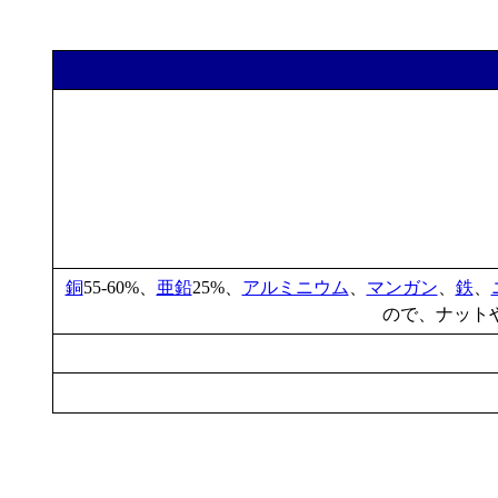
銅
55-60%、
亜鉛
25%、
アルミニウム
、
マンガン
、
鉄
、
ので、ナット