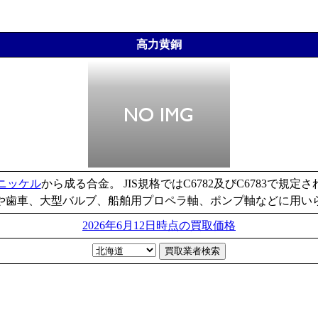
高力黄銅
ニッケル
から成る合金。 JIS規格ではC6782及びC6783で規
や歯車、大型バルブ、船舶用プロペラ軸、ポンプ軸などに用い
2026年6月12日時点の買取価格