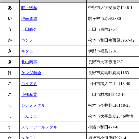
あ
畔上物産
中野市大字安源寺1248-1
い
伊南資源
駒ヶ根市赤穂3386
う
上田商会
上田市東内2754
か
カンノ
松本市和田南西原3967-42
き
キタニ
伊那市福島320-1
き
北山商事
長野市大字赤沼767-1
け
ケンジ商会
長野市真島町真島1163
こ
コイズミ
上田市踏入二丁目18-40
こ
小柳産業
上田市材木町2-12-10
し
シナノメタル
松本市今井野口6118-25
し
しんえこ
松本市大字島立2346番地
す
スリーアールメタル
小諸市和田474-6
た
タケモト
須坂市小河原町971-4