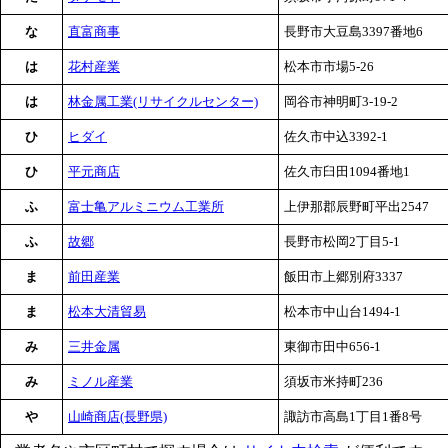
な
直富商事
長野市大豆島3397番地6
は
花村産業
松本市市場5-26
は
林金属工業(リサイクルセンター)
岡谷市神明町3-19-2
ひ
ヒダイ
佐久市中込3392-1
ひ
平元商店
佐久市臼田1094番地1
ふ
富士亀アルミニウム工業所
上伊那郡辰野町平出2547
ふ
故郷
長野市松岡2丁目5-1
ま
前田産業
飯田市上郷別府3337
ま
松本大清貿易
松本市中山台1494-1
み
三井金属
東御市田中656-1
み
ミノル産業
須坂市米持町236
や
山崎商店(長野県)
諏訪市高島1丁目1番8号