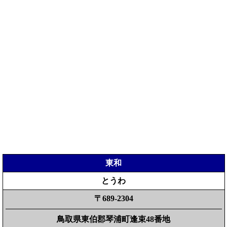
東和
とうわ
〒689-2304
鳥取県東伯郡琴浦町逢束48番地